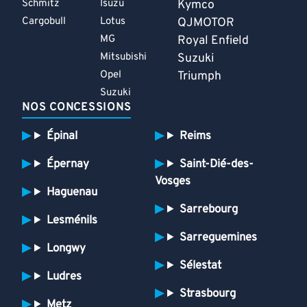
Schmitz
Isuzu
Kymco
Cargobull
Lotus
QJMOTOR
MG
Royal Enfield
Mitsubishi
Suzuki
Opel
Triumph
Suzuki
NOS CONCESSIONS
Épinal
Reims
Épernay
Saint-Dié-des-
Vosges
Haguenau
Sarrebourg
Lesménils
Sarreguemines
Longwy
Sélestat
Ludres
Strasbourg
Metz