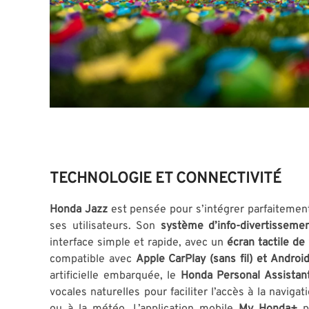
TECHNOLOGIE ET CONNECTIVITÉ
Honda Jazz
est pensée pour s’intégrer parfaitemen
ses utilisateurs. Son
système d’info-divertisseme
interface simple et rapide, avec un
écran tactile de
compatible avec
Apple CarPlay (sans fil) et Androi
artificielle embarquée, le
Honda Personal Assistan
vocales naturelles pour faciliter l’accès à la naviga
ou à la météo. L’application mobile
My Honda+
pe