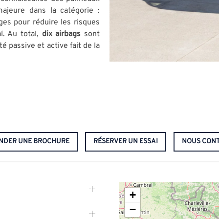
majeure dans la catégorie :
èges pour réduire les risques
l. Au total,
dix airbags
sont
é passive et active fait de la
.
NDER UNE BROCHURE
RÉSERVER UN ESSAI
NOUS CONT
+
−