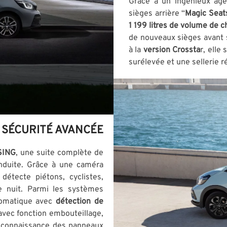
Grâce à un ingénieux age
sièges arrière “
Magic Seat
1 199 litres de volume de 
de nouveaux sièges avant s
à la
version Crossta
r, elle
surélevée et une sellerie ré
 SÉCURITÉ AVANCÉE
SING
, une suite complète de
onduite. Grâce à une caméra
 détecte piétons, cyclistes,
e nuit. Parmi les systèmes
omatique avec
détection de
 avec fonction embouteillage,
 reconnaissance des panneaux