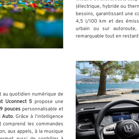
(électrique, hybride ou ther
besoins, garantissant une c
4,5 l/100 km et des émiss
urbain ou sur autoroute
remarquable tout en restan
t au quotidien numérique de
nt Uconnect 5
propose une
 9 pouces
personnalisable et
d Auto
. Grâce à l’intelligence
t
comprend les commandes
tion, aux appels, à la musique
rmet aussi de contrôler à