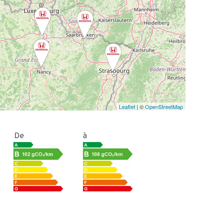
Leaflet
| ©
OpenStreetMap
De
à