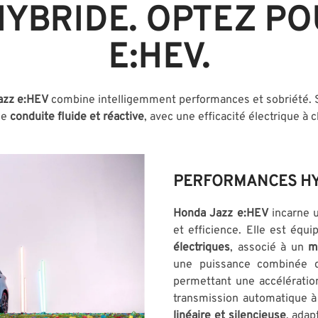
HYBRIDE. OPTEZ P
E:HEV.
azz e:HEV
combine intelligemment performances et sobriété.
ne
conduite fluide et réactive
, avec une efficacité électrique à c
PERFORMANCES HY
Honda Jazz e:HEV
incarne u
et efficience. Elle est équ
électriques
, associé à un
m
une puissance combinée 
permettant une accélérati
transmission automatique à
linéaire et silencieuse
, adap