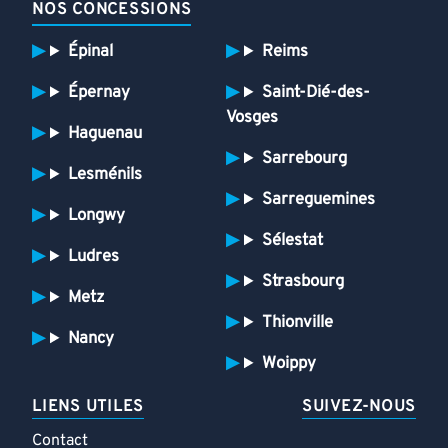
NOS CONCESSIONS
Épinal
Reims
Épernay
Saint-Dié-des-
Vosges
Haguenau
Sarrebourg
Lesménils
Sarreguemines
Longwy
Sélestat
Ludres
Strasbourg
Metz
Thionville
Nancy
Woippy
LIENS UTILES
SUIVEZ-NOUS
Contact