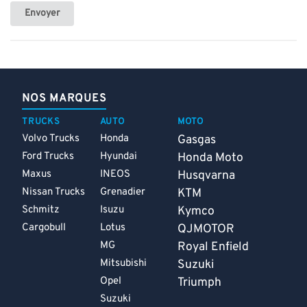
Envoyer
NOS MARQUES
TRUCKS
AUTO
MOTO
Volvo Trucks
Honda
Gasgas
Ford Trucks
Hyundai
Honda Moto
Maxus
INEOS
Husqvarna
Nissan Trucks
Grenadier
KTM
Schmitz
Isuzu
Kymco
Cargobull
Lotus
QJMOTOR
MG
Royal Enfield
Mitsubishi
Suzuki
Opel
Triumph
Suzuki