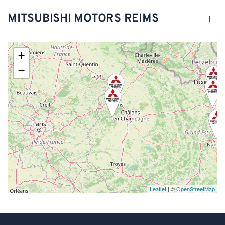
MITSUBISHI MOTORS REIMS
+
−
Leaflet
| ©
OpenStreetMap